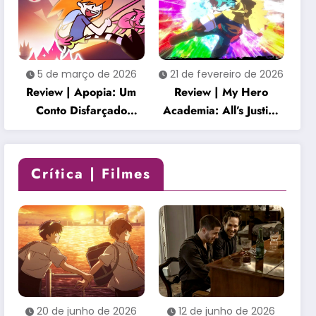
envolvente
5 de março de 2026
21 de fevereiro de 2026
Review | Apopia: Um
Review | My Hero
Conto Disfarçado
Academia: All’s Justice
transforma um mundo
é uma celebração
fofo em uma história
empolgante que honra
inquietante
o clímax da série
Crítica | Filmes
20 de junho de 2026
12 de junho de 2026