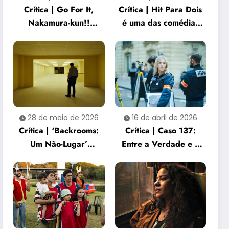
Crítica | Go For It,
Crítica | Hit Para Dois
Nakamura-kun!!
é uma das comédias
captura a beleza e a
dramáticas mais
dor de gostar de
sensíveis do ano
alguém
28 de maio de 2026
16 de abril de 2026
Crítica | ‘Backrooms:
Crítica | Caso 137:
Um Não-Lugar’
Entre a Verdade e o
entrega uma
Silêncio Institucional
experiência de terror
sufocante e
perturbadora