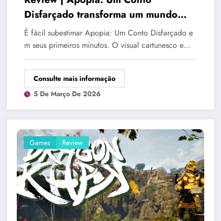
Disfarçado transforma um mundo
fofo em uma história inquietante
É fácil subestimar Apopia: Um Conto Disfarçado e
m seus primeiros minutos. O visual cartunesco e…
Consulte mais informação
5 De Março De 2026
Games
Review