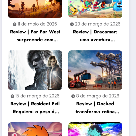
11 de maio de 2026
29 de março de 2026
Review | Far Far West
Review | Dracamar:
surpreende com
uma aventura
combate criativo e
acolhedora que
cooperação intensa
transforma
simplicidade em
charme
15 de março de 2026
8 de março de 2026
Review | Resident Evil
Review | Docked
Requiem: o peso de
transforma rotina
três décadas de horror
portuária em
renasce na franquia
experiência
surpreendentemente