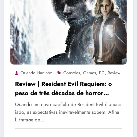
,
,
,
Orlando Naninho
Consoles
Games
PC
Review
Review | Resident Evil Requiem: o
peso de três décadas de horror
renasce na franquia
Quando um novo capítulo de Resident Evil é anunc
iado, as expectativas inevitavelmente sobem. Afina
l, trata-se de…