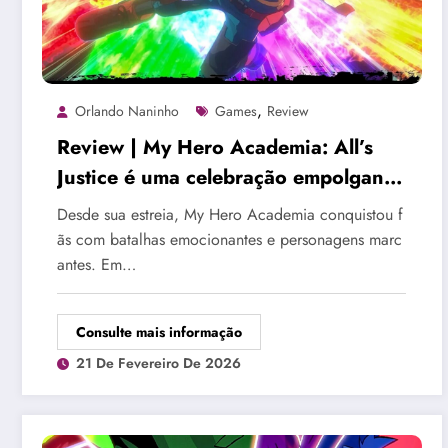
,
Orlando Naninho
Games
Review
Review | My Hero Academia: All’s
Justice é uma celebração empolgante
que honra o clímax da série
Desde sua estreia, My Hero Academia conquistou f
ãs com batalhas emocionantes e personagens marc
antes. Em…
Consulte mais informação
21 De Fevereiro De 2026