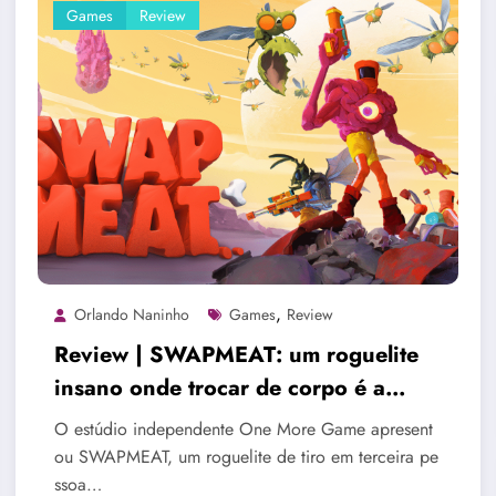
Games
Review
,
Orlando Naninho
Games
Review
Review | SWAPMEAT: um roguelite
insano onde trocar de corpo é a
chave para sobreviver
O estúdio independente One More Game apresent
ou SWAPMEAT, um roguelite de tiro em terceira pe
ssoa…