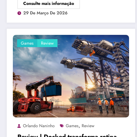
Consulte mais informação
29 De Março De 2026
Games
Review
,
Orlando Naninho
Games
Review
Review | Docked transforma rotina