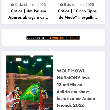
12 de abril de 2026
11 de abril de 2026
Crítica | Um Pai em
Crítica | “Cinco Tipos
Apuros abraça o caos
de Medo” mergulha
familiar e acerta no
em histórias cruzadas
carisma
marcadas por perda e
vingança
Cobertura
|
Eventos
|
Shows
WOLF HOWL
HARMONY leva
18 mil fãs ao
delírio em show
histórico no Anime
Friends 2026