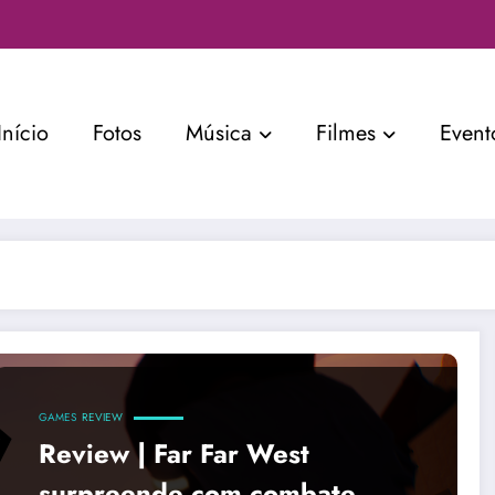
Início
Fotos
Música
Filmes
Event
GAMES
REVIEW
Review | Far Far West
surpreende com combate