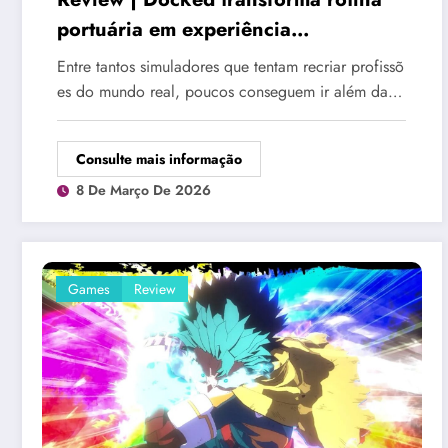
portuária em experiência
surpreendentemente envolvente
Entre tantos simuladores que tentam recriar profissõ
es do mundo real, poucos conseguem ir além da…
Consulte mais informação
8 De Março De 2026
Games
Review