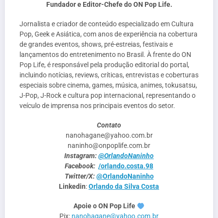
Fundador e Editor-Chefe do ON Pop Life.
Jornalista e criador de conteúdo especializado em Cultura
Pop, Geek e Asiática, com anos de experiência na cobertura
de grandes eventos, shows, pré-estreias, festivais e
lançamentos do entretenimento no Brasil. À frente do ON
Pop Life, é responsável pela produção editorial do portal,
incluindo notícias, reviews, críticas, entrevistas e coberturas
especiais sobre cinema, games, música, animes, tokusatsu,
J-Pop, J-Rock e cultura pop internacional, representando o
veículo de imprensa nos principais eventos do setor.
Contato
nanohagane@yahoo.com.br
naninho@onpoplife.com.br
Instagram:
@OrlandoNaninho
Facebook:
/orlando.costa.98
Twitter/X:
@OrlandoNaninho
Linkedin
:
Orlando da Silva Costa
Apoie o ON Pop Life
Pix:
nanohagane@yahoo.com.br