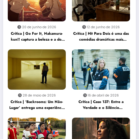
20 de junho de 2026
12 de junho de 2026
Crítica | Go For It, Nakamura-
Crítica | Hit Para Dois é uma das
kun!! captura a beleza e a dor
comédias dramáticas mais
de gostar de alguém
sensíveis do ano
28 de maio de 2026
16 de abril de 2026
Crítica | ‘Backrooms: Um Não-
Crítica | Caso 137: Entre a
Lugar’ entrega uma experiência
Verdade e o Silêncio
de terror sufocante e
Institucional
perturbadora