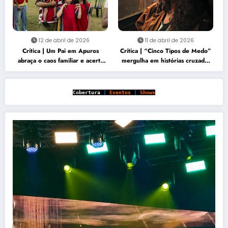
12 de abril de 2026
11 de abril de 2026
Crítica | Um Pai em Apuros
Crítica | “Cinco Tipos de Medo”
abraça o caos familiar e acerta
mergulha em histórias cruzadas
no carisma
marcadas por perda e vingança
Cobertura
|
Eventos
|
Shows