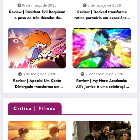
15 de março de 2026
8 de março de 2026
Review | Resident Evil Requiem:
Review | Docked transforma
o peso de três décadas de
rotina portuária em experiência
horror renasce na franquia
surpreendentemente envolvente
5 de março de 2026
21 de fevereiro de 2026
Review | Apopia: Um Conto
Review | My Hero Academia:
Disfarçado transforma um
All’s Justice é uma celebração
mundo fofo em uma história
empolgante que honra o clímax
inquietante
da série
Crítica | Filmes