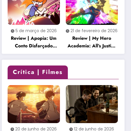
envolvente
5 de março de 2026
21 de fevereiro de 2026
Review | Apopia: Um
Review | My Hero
Conto Disfarçado
Academia: All’s Justice
transforma um mundo
é uma celebração
fofo em uma história
empolgante que honra
inquietante
o clímax da série
Crítica | Filmes
20 de junho de 2026
12 de junho de 2026