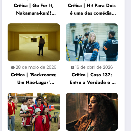
Crítica | Go For It,
Crítica | Hit Para Dois
Nakamura-kun!!
é uma das comédias
captura a beleza e a
dramáticas mais
dor de gostar de
sensíveis do ano
alguém
28 de maio de 2026
16 de abril de 2026
Crítica | ‘Backrooms:
Crítica | Caso 137:
Um Não-Lugar’
Entre a Verdade e o
entrega uma
Silêncio Institucional
experiência de terror
sufocante e
perturbadora