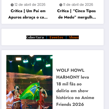
12 de abril de 2026
11 de abril de 2026
Crítica | Um Pai em
Crítica | “Cinco Tipos
Apuros abraça o caos
de Medo” mergulha
familiar e acerta no
em histórias cruzadas
carisma
marcadas por perda e
vingança
Cobertura
|
Eventos
|
Shows
WOLF HOWL
HARMONY leva
18 mil fãs ao
delírio em show
histórico no Anime
Friends 2026