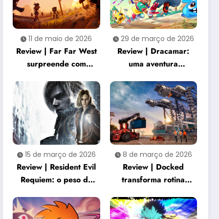
11 de maio de 2026
29 de março de 2026
Review | Far Far West
Review | Dracamar:
surpreende com
uma aventura
combate criativo e
acolhedora que
cooperação intensa
transforma
simplicidade em
charme
15 de março de 2026
8 de março de 2026
Review | Resident Evil
Review | Docked
Requiem: o peso de
transforma rotina
três décadas de horror
portuária em
renasce na franquia
experiência
surpreendentemente