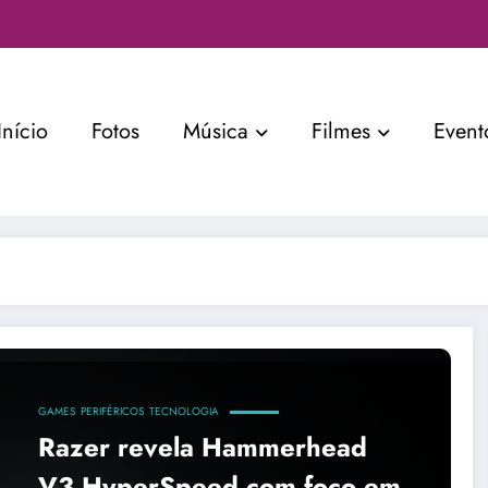
Início
Fotos
Música
Filmes
Event
GAMES
PERIFÉRICOS
TECNOLOGIA
Razer revela Hammerhead
V3 HyperSpeed com foco em