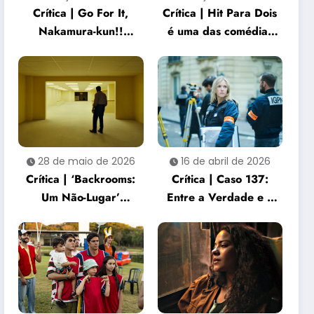
Crítica | Go For It,
Crítica | Hit Para Dois
Nakamura-kun!!
é uma das comédias
captura a beleza e a
dramáticas mais
dor de gostar de
sensíveis do ano
alguém
28 de maio de 2026
16 de abril de 2026
Crítica | ‘Backrooms:
Crítica | Caso 137:
Um Não-Lugar’
Entre a Verdade e o
entrega uma
Silêncio Institucional
experiência de terror
sufocante e
perturbadora