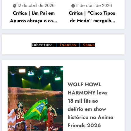
12 de abril de 2026
11 de abril de 2026
Crítica | Um Pai em
Crítica | “Cinco Tipos
Apuros abraça o caos
de Medo” mergulha
familiar e acerta no
em histórias cruzadas
carisma
marcadas por perda e
vingança
Cobertura
|
Eventos
|
Shows
WOLF HOWL
HARMONY leva
18 mil fãs ao
delírio em show
histórico no Anime
Friends 2026