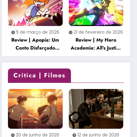
envolvente
5 de março de 2026
21 de fevereiro de 2026
Review | Apopia: Um
Review | My Hero
Conto Disfarçado
Academia: All’s Justice
transforma um mundo
é uma celebração
fofo em uma história
empolgante que honra
inquietante
o clímax da série
Crítica | Filmes
20 de junho de 2026
12 de junho de 2026