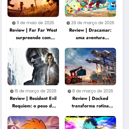
11 de maio de 2026
29 de março de 2026
Review | Far Far West
Review | Dracamar:
surpreende com
uma aventura
combate criativo e
acolhedora que
cooperação intensa
transforma
simplicidade em
charme
15 de março de 2026
8 de março de 2026
Review | Resident Evil
Review | Docked
Requiem: o peso de
transforma rotina
três décadas de horror
portuária em
renasce na franquia
experiência
surpreendentemente