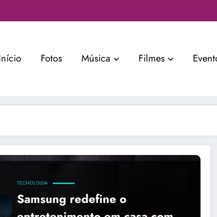
Início
Fotos
Música
Filmes
Event
TECNOLOGIA
Samsung redefine o
entretenimento em casa com