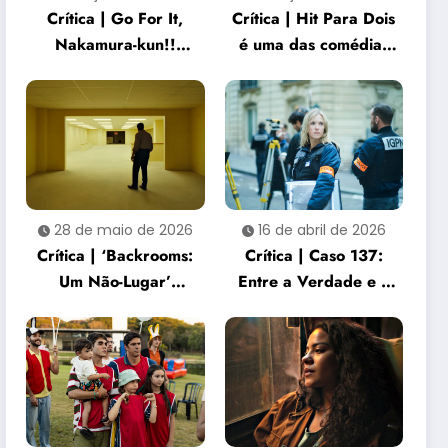
Crítica | Go For It,
Crítica | Hit Para Dois
Nakamura-kun!!
é uma das comédias
captura a beleza e a
dramáticas mais
dor de gostar de
sensíveis do ano
alguém
28 de maio de 2026
16 de abril de 2026
Crítica | ‘Backrooms:
Crítica | Caso 137:
Um Não-Lugar’
Entre a Verdade e o
entrega uma
Silêncio Institucional
experiência de terror
sufocante e
perturbadora