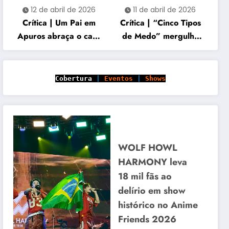
12 de abril de 2026
11 de abril de 2026
Crítica | Um Pai em
Crítica | “Cinco Tipos
Apuros abraça o caos
de Medo” mergulha
familiar e acerta no
em histórias cruzadas
carisma
marcadas por perda e
vingança
Cobertura
|
Eventos
|
Shows
WOLF HOWL
HARMONY leva
18 mil fãs ao
delírio em show
histórico no Anime
Friends 2026