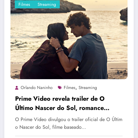
Filmes
Streaming
,
Orlando Naninho
Filmes
Streaming
Prime Video revela trailer de O
Último Nascer do Sol, romance
inspirado em obra de Anna Todd
O Prime Video divulgou o trailer oficial de O Últim
o Nascer do Sol, filme baseado…