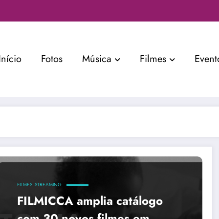
Início
Fotos
Música
Filmes
Event
FILMES
STREAMING
FILMICCA amplia catálogo
com 30 novos filmes em