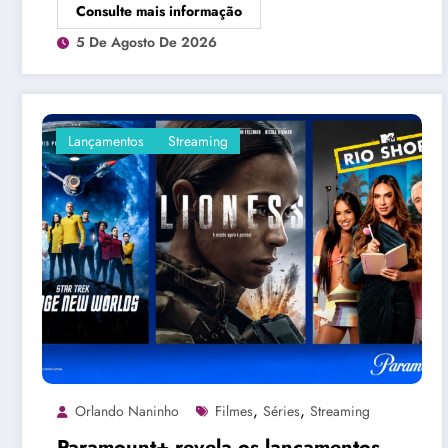
Consulte mais informação
5 De Agosto De 2026
Lançamentos
Streaming
,
,
Orlando Naninho
Filmes
Séries
Streaming
Paramount+ revela os lançamentos