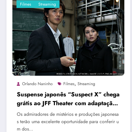
Filmes
Streaming
,
Orlando Naninho
Filmes
Streaming
Suspense japonês “Suspect X” chega
grátis ao JFF Theater com adaptação
da aclamada série Galileo
Os admiradores de mistérios e produções japonesa
s terão uma excelente oportunidade para conferir u
m dos…