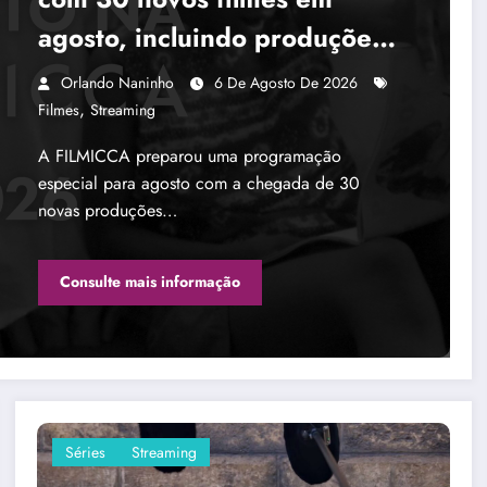
agosto, incluindo produções
brasileiras e obras de Su
Orlando Naninho
6 De Agosto De 2026
Friedrich
,
Filmes
Streaming
A FILMICCA preparou uma programação
especial para agosto com a chegada de 30
novas produções…
Consulte mais informação
Séries
Streaming