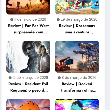
11 de maio de 2026
29 de março de 2026
Review | Far Far West
Review | Dracamar:
surpreende com
uma aventura
combate criativo e
acolhedora que
cooperação intensa
transforma
simplicidade em
charme
15 de março de 2026
8 de março de 2026
Review | Resident Evil
Review | Docked
Requiem: o peso de
transforma rotina
três décadas de horror
portuária em
renasce na franquia
experiência
surpreendentemente