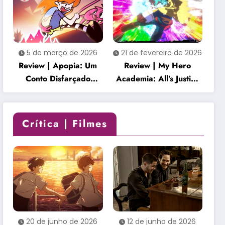
envolvente
5 de março de 2026
21 de fevereiro de 2026
Review | Apopia: Um
Review | My Hero
Conto Disfarçado
Academia: All’s Justice
transforma um mundo
é uma celebração
fofo em uma história
empolgante que honra
inquietante
o clímax da série
Crítica | Filmes
20 de junho de 2026
12 de junho de 2026