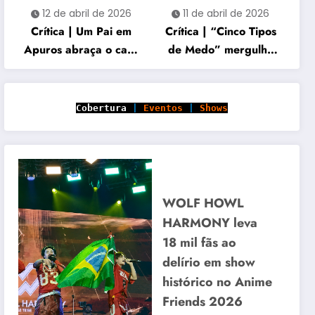
12 de abril de 2026
11 de abril de 2026
Crítica | Um Pai em
Crítica | “Cinco Tipos
Apuros abraça o caos
de Medo” mergulha
familiar e acerta no
em histórias cruzadas
carisma
marcadas por perda e
vingança
Cobertura
|
Eventos
|
Shows
WOLF HOWL
HARMONY leva
18 mil fãs ao
delírio em show
histórico no Anime
Friends 2026