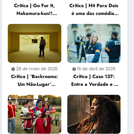
Crítica | Go For It,
Crítica | Hit Para Dois
Nakamura-kun!!
é uma das comédias
captura a beleza e a
dramáticas mais
dor de gostar de
sensíveis do ano
alguém
28 de maio de 2026
16 de abril de 2026
Crítica | ‘Backrooms:
Crítica | Caso 137:
Um Não-Lugar’
Entre a Verdade e o
entrega uma
Silêncio Institucional
experiência de terror
sufocante e
perturbadora