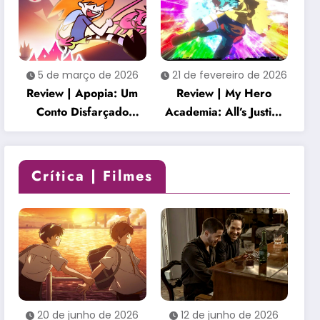
envolvente
5 de março de 2026
21 de fevereiro de 2026
Review | Apopia: Um
Review | My Hero
Conto Disfarçado
Academia: All’s Justice
transforma um mundo
é uma celebração
fofo em uma história
empolgante que honra
inquietante
o clímax da série
Crítica | Filmes
20 de junho de 2026
12 de junho de 2026