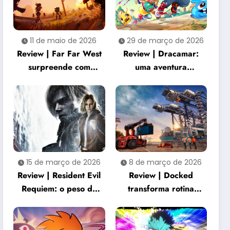
11 de maio de 2026
29 de março de 2026
Review | Far Far West
Review | Dracamar:
surpreende com
uma aventura
combate criativo e
acolhedora que
cooperação intensa
transforma
simplicidade em
charme
15 de março de 2026
8 de março de 2026
Review | Resident Evil
Review | Docked
Requiem: o peso de
transforma rotina
três décadas de horror
portuária em
renasce na franquia
experiência
surpreendentemente