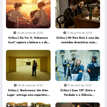
20 de junho de 2026
12 de junho de 2026
Crítica | Go For It, Nakamura-
Crítica | Hit Para Dois é uma das
kun!! captura a beleza e a dor
comédias dramáticas mais
de gostar de alguém
sensíveis do ano
28 de maio de 2026
16 de abril de 2026
Crítica | ‘Backrooms: Um Não-
Crítica | Caso 137: Entre a
Lugar’ entrega uma experiência
Verdade e o Silêncio
de terror sufocante e
Institucional
perturbadora