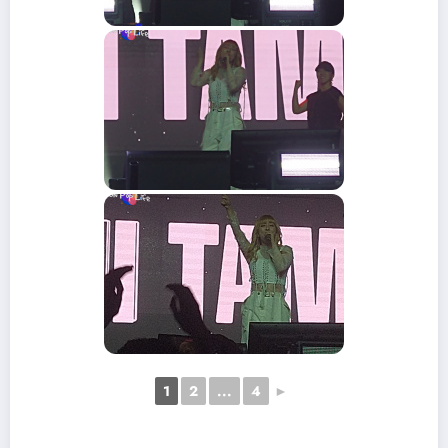
1
2
...
4
►