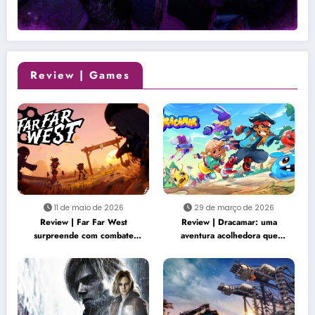
Review | Games
11 de maio de 2026
29 de março de 2026
Review | Far Far West
Review | Dracamar: uma
surpreende com combate
aventura acolhedora que
criativo e cooperação intensa
transforma simplicidade em
charme