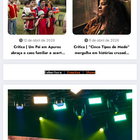
12 de abril de 2026
11 de abril de 2026
Crítica | Um Pai em Apuros
Crítica | “Cinco Tipos de Medo”
abraça o caos familiar e acerta
mergulha em histórias cruzadas
no carisma
marcadas por perda e vingança
Cobertura
|
Eventos
|
Shows