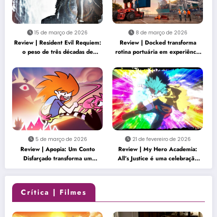
15 de março de 2026
8 de março de 2026
Review | Resident Evil Requiem:
Review | Docked transforma
o peso de três décadas de
rotina portuária em experiência
horror renasce na franquia
surpreendentemente envolvente
5 de março de 2026
21 de fevereiro de 2026
Review | Apopia: Um Conto
Review | My Hero Academia:
Disfarçado transforma um
All’s Justice é uma celebração
mundo fofo em uma história
empolgante que honra o clímax
inquietante
da série
Crítica | Filmes