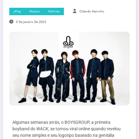
J-Pop
Música
Notícias
Orlando Naninho
5 De Janeiro De 2023
Algumas semanas atrás, o BOYSGROUP, a primeira
boyband do
WACK
, se tornou viral online quando revelou
seu nome simples e seu logotipo baseado na
genitália