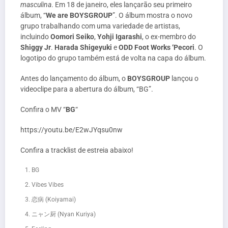
masculina
. Em 18 de janeiro, eles lançarão seu primeiro
álbum, “
We are BOYSGROUP
”. O álbum mostra o novo
grupo trabalhando com uma variedade de artistas,
incluindo
Oomori Seiko
,
Yohji Igarashi
, o ex-membro do
Shiggy Jr
.
Harada Shigeyuki
e
ODD Foot Works ‘Pecori
. O
logotipo do grupo também está de volta na capa do álbum.
Antes do lançamento do álbum, o
BOYSGROUP
lançou o
videoclipe para a abertura do álbum, “BG”.
Confira o MV “
BG
“
https://youtu.be/E2wJYqsu0nw
Confira a tracklist de estreia abaixo!
BG
Vibes Vibes
恋病 (Koiyamai)
ニャン厨 (Nyan Kuriya)