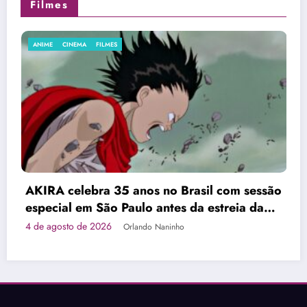
Filmes
INEMA
FILMES
CINEMA
FI
Diamond 
celebra 35 anos no Brasil com sessão
Sorvetei
l em São Paulo antes da estreia da
4 de agost
 em 4K
to de 2026
Orlando Naninho