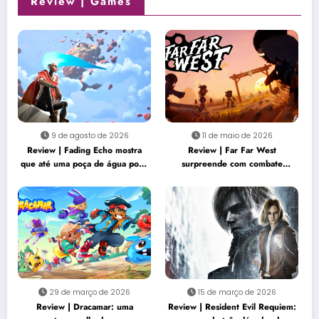
Review | Games
9 de agosto de 2026
11 de maio de 2026
Review | Fading Echo mostra
Review | Far Far West
que até uma poça de água pode
surpreende com combate
virar uma poderosa arma
criativo e cooperação intensa
29 de março de 2026
15 de março de 2026
Review | Dracamar: uma
Review | Resident Evil Requiem: