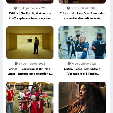
20 de junho de 2026
12 de junho de 2026
Crítica | Go For It, Nakamura-
Crítica | Hit Para Dois é uma das
kun!! captura a beleza e a dor
comédias dramáticas mais
de gostar de alguém
sensíveis do ano
28 de maio de 2026
16 de abril de 2026
Crítica | ‘Backrooms: Um Não-
Crítica | Caso 137: Entre a
Lugar’ entrega uma experiência
Verdade e o Silêncio
de terror sufocante e
Institucional
perturbadora