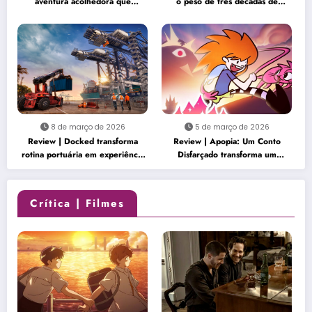
aventura acolhedora que
o peso de três décadas de
transforma simplicidade em
horror renasce na franquia
charme
8 de março de 2026
5 de março de 2026
Review | Docked transforma
Review | Apopia: Um Conto
rotina portuária em experiência
Disfarçado transforma um
surpreendentemente envolvente
mundo fofo em uma história
inquietante
Crítica | Filmes