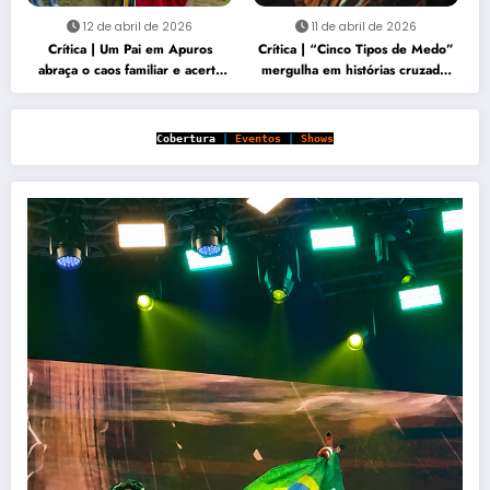
12 de abril de 2026
11 de abril de 2026
Crítica | Um Pai em Apuros
Crítica | “Cinco Tipos de Medo”
abraça o caos familiar e acerta
mergulha em histórias cruzadas
no carisma
marcadas por perda e vingança
Cobertura
|
Eventos
|
Shows