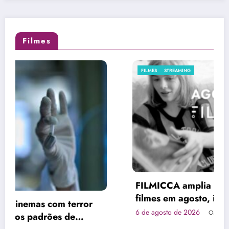
Filmes
FILMES
STREAMING
FILMICCA amplia catálogo com 30 novos
filmes em agosto, incluindo produções
brasileiras e obras de Su Friedrich
6 de agosto de 2026
Orlando Naninho