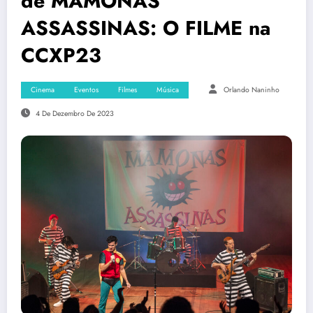
de MAMONAS
ASSASSINAS: O FILME na
CCXP23
Cinema
Eventos
Filmes
Música
Orlando Naninho
4 De Dezembro De 2023