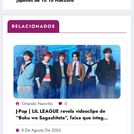
japonês de Yu Yu Hakusho
RELACIONADOS
Orlando Naninho
0
J-Pop | LIL LEAGUE revela videoclipe de
“Boku wo Sagashiteta”, faixa que integra
seu 6º single
8 De Agosto De 2026