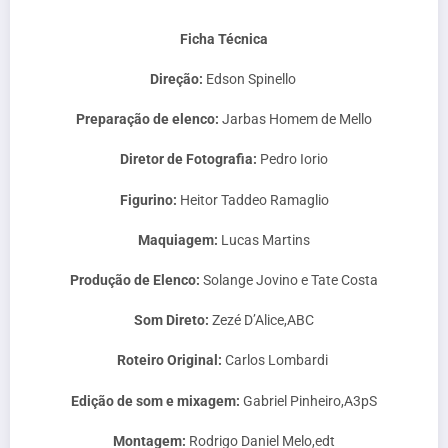
Ficha Técnica
Direção:
Edson Spinello
Preparação de elenco:
Jarbas Homem de Mello
Diretor de Fotografia:
Pedro Iorio
Figurino:
Heitor Taddeo Ramaglio
Maquiagem:
Lucas Martins
Produção de Elenco:
Solange Jovino e Tate Costa
Som Direto:
Zezé D’Alice,ABC
Roteiro Original:
Carlos Lombardi
Edição de som e mixagem:
Gabriel Pinheiro,A3pS
Montagem:
Rodrigo Daniel Melo,edt