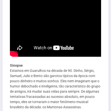
Sinopse
Estamos em Guarulhos na década de 90. Dinho, Sérgio,
Samuel, Julio e Bento são garotos típicos da época com
pouco dinheiro e muitos sonhos. Eles nem imaginam que o
humor debochado e inteligente, tão característico do grupo
de amigos, irá mudar suas vidas para sempre. De algumas
tentativas fracassadas ao sucesso absoluto, em pouco
tempo, eles se tornaram o maior fenômeno musical
brasileiro da década: os Mamonas Assassinas.