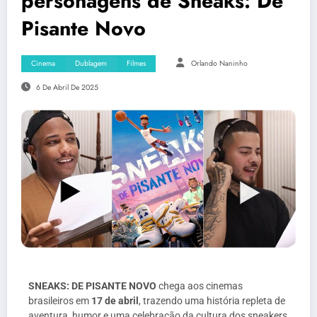
personagens de Sneaks: De
Pisante Novo
Cinema
Dublagem
Filmes
Orlando Naninho
6 De Abril De 2025
SNEAKS: DE PISANTE NOVO
chega aos cinemas
brasileiros em
17 de abril
, trazendo uma história repleta de
aventura, humor e uma celebração da cultura dos sneakers