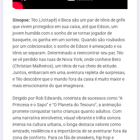
Sinopse:
Téo (Jottapê) e Beca são um par de tênis de grife
que vivem protegidos em sua caixa, até que Edson, um
jovem humilde com o sonho de se tornar jogador de
basquete, os ganha em um sorteio. Quando são roubados
por um colecionador, o sonho de Edson é ameaçado e os
tênis se separam. Determinado a reencontrar seu par, Téo
se vê perdido nas ruas de Nova York, onde conhece Beto
(Christian Malheiros), um tênis de rua cheio de atitude.
Juntos, embarcam em uma aventura repleta de surpresas,
e Téo descobre que o mundo fora da caixa é muito maior e
mais emocionante do que imaginava.
Dirigido por Rob Edwards, roteirista de sucessos como “A
Princesa e o Sapo” e “O Planeta do Tesouro”, a animação
promete conquistar tanto crianças quanto adultos. Com
uma narrativa envolvente, visual vibrante e trilha sonora
imersa na cultura urbana, o longa destaca valores como
amizade, resiliência e a importância de se aventurar fora da
zona de conforto. Para os fãs de sneakers, hip-hop e