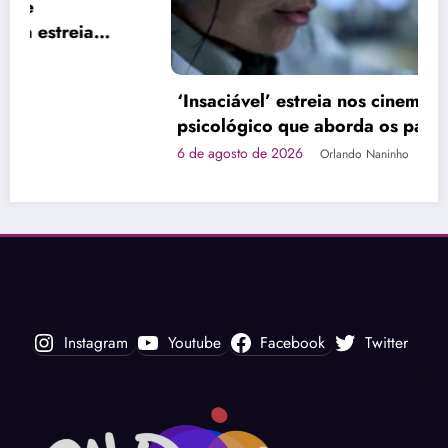
‘Insaciável’ estreia nos cinemas com terror
psicológico que aborda os padrões de
beleza
6 de agosto de 2026
Orlando Naninho
Instagram
Youtube
Facebook
Twitter