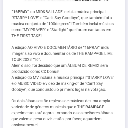
“16PRAY”
do MID&BALLADE inclui a música principal
“STARRY LOVE” e “Can’t Say Goodbye”, que também foi a
música conjunta de “100degrees”! Também inclui músicas
como “MY PRAYER” e “Starlight” que foram cantadas em
THE FIRST TAKE!
A edição AO VIVO E DOCUMENTÁRIO de “16PRAY” inclui
imagens ao vivo e documentários de THE RAMPAGE LIVE
TOUR 2023 “16”.
Além disso, foi decidido que um ÁLBUM DE REMIX será
produzido como CD bônus!
A edição do MV incluirá a música principal “STARRY LOVE”
e o MUSIC VIDEO e vídeo de making-of de “Can’t Say
Goobye”, que conquistou o primeiro lugar na votação.
Os dois álbuns estão repletos de músicas de uma ampla
variedade de gêneros musicais que o T
HE RAMPAGE
experimentou até agora, tornando-os os melhores álbuns
que valem a pena ouvir, então, por favor, aguardem
ansiosamente!