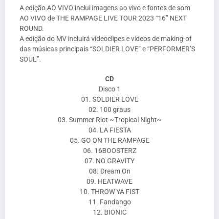
A edição AO VIVO inclui imagens ao vivo e fontes de som
AO VIVO de THE RAMPAGE LIVE TOUR 2023 “16” NEXT
ROUND.
A edição do MV incluirá videoclipes e vídeos de making-of
das músicas principais “SOLDIER LOVE” e “PERFORMER’S
SOUL”.
CD
Disco 1
01. SOLDIER LOVE
02. 100 graus
03. Summer Riot ~Tropical Night~
04. LA FIESTA
05. GO ON THE RAMPAGE
06. 16BOOSTERZ
07. NO GRAVITY
08. Dream On
09. HEATWAVE
10. THROW YA FIST
11. Fandango
12. BIONIC