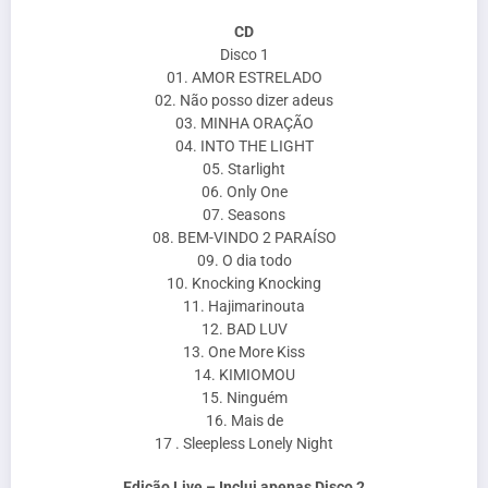
CD
Disco 1
01. AMOR ESTRELADO
02. Não posso dizer adeus
03. MINHA ORAÇÃO
04. INTO THE LIGHT
05. Starlight
06. Only One
07. Seasons
08. BEM-VINDO 2 PARAÍSO
09. O dia todo
10. Knocking Knocking
11. Hajimarinouta
12. BAD LUV
13. One More Kiss
14. KIMIOMOU
15. Ninguém
16. Mais de
17 . Sleepless Lonely Night
Edição Live – Inclui apenas Disco 2