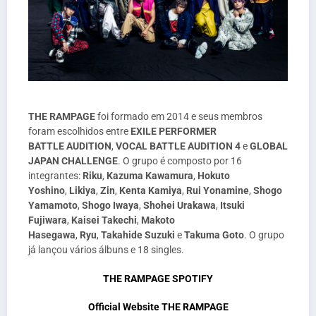
THE RAMPAGE
foi formado em 2014 e seus membros
foram escolhidos entre
EXILE PERFORMER
BATTLE
AUDITION
,
VOCAL BATTLE AUDITION 4
e
GLOBAL
JAPAN CHALLENGE
. O grupo é composto por 16
integrantes:
Riku
,
Kazuma Kawamura
,
Hokuto
Yoshino
,
Likiya
,
Zin
,
Kenta Kamiya
,
Rui Yonamine
,
Shogo
Yamamoto
,
Shogo Iwaya
,
Shohei Urakawa
,
Itsuki
Fujiwara
,
Kaisei Takechi
,
Makoto
Hasegawa
,
Ryu
,
Takahide Suzuki
e
Takuma Goto
. O grupo
já lançou vários álbuns e 18 singles.
THE RAMPAGE SPOTIFY
Official Website THE RAMPAGE