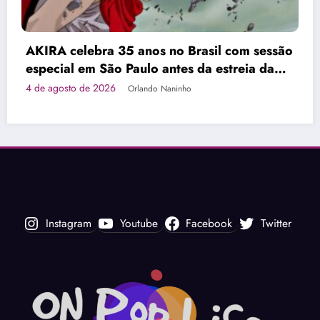
Diamond Films divulga novo trailer de 
sessão
Sorveteiro” e anuncia data de estreia
a da
4 de agosto de 2026
Orlando Naninho
Instagram
Youtube
Facebook
Twitter