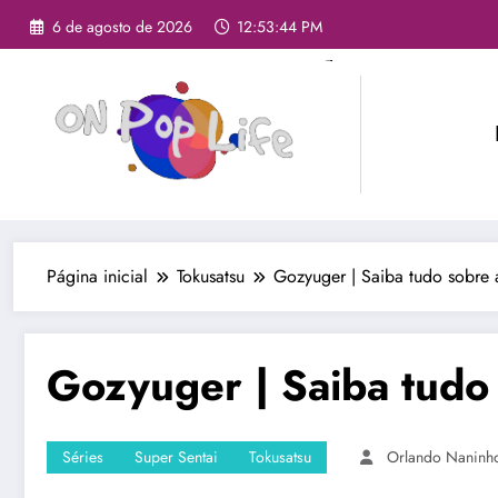
6 de agosto de 2026
12:53:45 PM
Página inicial
Tokusatsu
Gozyuger | Saiba tudo sobre 
Gozyuger | Saiba tudo 
Séries
Super Sentai
Tokusatsu
Orlando Naninh