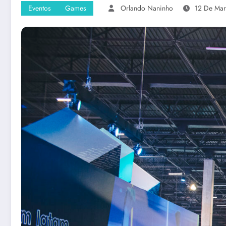
Eventos
Games
Orlando Naninho
12 De Ma