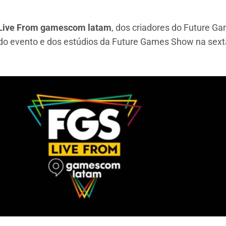
Live From gamescom latam
, dos criadores do Future 
do evento e dos estúdios da Future Games Show na sexta-