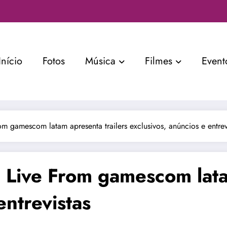
Início
Fotos
Música
Filmes
Event
gamescom latam apresenta trailers exclusivos, anúncios e entrev
ive From gamescom latam
entrevistas