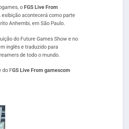
eogames, o
FGS Live From
A exibição acontecerá como parte
trito Anhembi, em São Paulo.
ibuição do Future Games Show e no
m inglês e traduzido para
treamers de todo o mundo.
e do F
GS Live From gamescom