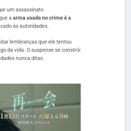
igar um assassinato
 que a
arma usada no crime é a
icado às autoridades.
sitar lembranças que ele tentou
go da vida. O suspense se constrói
rdades nunca ditas.