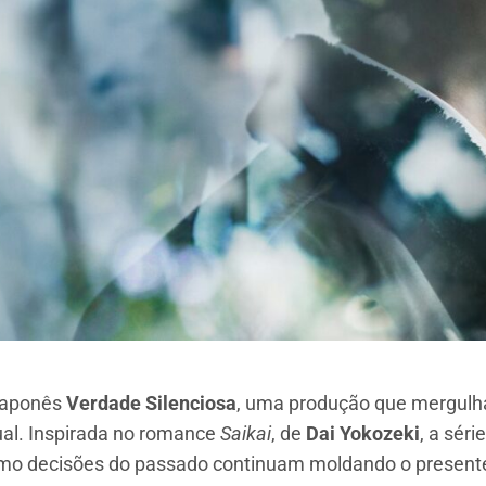
 japonês
Verdade Silenciosa
, uma produção que mergul
ual. Inspirada no romance
Saikai
, de
Dai Yokozeki
, a sér
 como decisões do passado continuam moldando o present