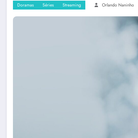
Doramas
Séries
Streaming
Orlando Naninho