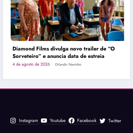
ailer de “O
estreia
Prime Video revela cartaz ofici
“Atraídos Pelo Destino” e nova
romance
1 de agosto de 2026
Orlando Naninho