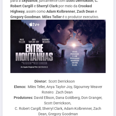
para a
Skydance
, juntamente com
Scott Derrickson
,
C.
Robert Cargill
e
Sherryl Clark
por meio da
Crooked
Highway
, assim como
Adam Kolbrenner
,
Zach Dean
e
Gregory Goodman
.
Miles Teller
é o produtor executivo.
Diretor:
Scott Derrickson
Elenco:
Miles Teller, Anya Taylor-Joy, Sigourney Weaver
Roteiro: Zach Dean
Produtores:
David Ellison, Dana Goldberg, Don Granger,
Scott Derrickson,
C. Robert Cargill, Sherryl Clark, Adam Kolbrenner, Zach
Dean, Gregory Goodman