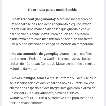
Novo mapa para o modo Zumbis
– Shattered Veil (lançamento):
Mergulhe no coração de
um apocalipse nos Apalaches enquanto a equipe invade
Colton Hall, uma mansão diabólica que guarda a chave
para salvar a Agente Maxis. Para aqueles que buscam
ajuda extra para concluir a missão principal de Shattered
Veil, o Modo Direcionado chega na metade da temporada.
– Novos conteúdos de gameplay:
Aumente sua cadência
de tiro com o Perk-a-Cola Gatilho Nervoso, aproveite os
efeitos de três novas Gomas de Matar e empunhe a temida
Máquina da Morte.
– Novos inimigos, armas e mais:
Enfrente o Elder Disciple e
seus lacaios fortalecidos, encare os novos Zumbis Tóxicos
em rodadas especiais e desintegre inimigos com a Arma de
Raios Mark II e suas variantes, além da clássica
Wunderwaffe DG-2. Use a Microwave Trap para tostar os
mortos-vivos restantes.