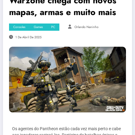
Warzone chega com novos
mapas, armas e muito mais
Consoles
Games
PC
Orlando Naninho
1 De Abril De 2025
Os agentes do Pantheon estão cada vez mais perto e cabe
aos jogadores rastreá-los. Participe de batalhas épicas e