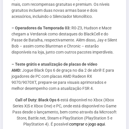
mais, com recompensas gratuitas e premium. Os níveis
gratuitos incluem duas novas armas base e dois
acessórios, incluindo o Silenciador Monolítico.
– Operadores da Temporada 03:
R0-Z3, Hudson e Mace
chegam a Verdansk como destaques do BlackCell e do
Passe de Batalha, respectivamente. Além disso, Jay e Silent
Bob – assim como Bluntman e Chronic – estarão
disponíveis na loja, junto com outros pacotes imperdíveis.
– Teste grátis e atualização de placas de vídeo
AMD:
Jogue Black Ops 6 de graça no dia 2 de abril! E para
jogadores de PC com placas AMD Radeon RX
9070/9070XT, prepare-se para visuais aprimorados e
melhor desempenho com a atualização FSR 4.
Call of Duty: Black Ops 6
está disponível no Xbox (Xbox
Series X|S e Xbox One) e PC, onde está disponível no Game
Pass desde o lançamento, bem como através da Microsoft
Store, Battle.net, Steam e PlayStation (PlayStation 5 e
PlayStation 4). É possível
comprar o jogo aqui
.