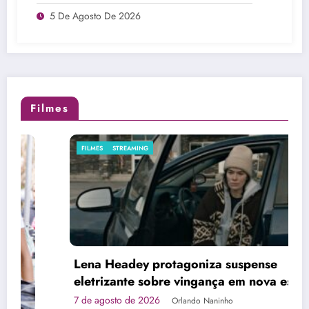
atualização
5 De Agosto De 2026
Filmes
FILMES
STREAMING
Lena Headey protagoniza suspense
eletrizante sobre vingança em nova estreia
do Adrenalina Pura+
7 de agosto de 2026
Orlando Naninho