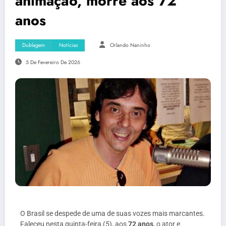
animação, morre aos 72
anos
Dublagem
Notícias
Orlando Naninho
5 De Fevereiro De 2026
O Brasil se despede de uma de suas vozes mais marcantes.
Faleceu nesta quinta-feira (5), aos
72 anos
, o ator e