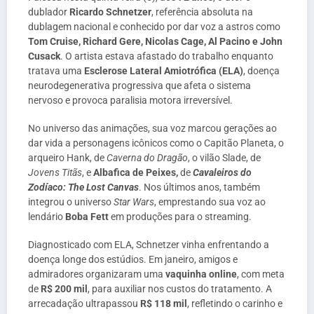
dublador
Ricardo Schnetzer
, referência absoluta na
dublagem nacional e conhecido por dar voz a astros como
Tom Cruise, Richard Gere, Nicolas Cage, Al Pacino e John
Cusack
. O artista estava afastado do trabalho enquanto
tratava uma
Esclerose Lateral Amiotrófica (ELA)
, doença
neurodegenerativa progressiva que afeta o sistema
nervoso e provoca paralisia motora irreversível.
No universo das animações, sua voz marcou gerações ao
dar vida a personagens icônicos como o Capitão Planeta, o
arqueiro Hank, de
Caverna do Dragão
, o vilão Slade, de
Jovens Titãs
, e
Albafica de Peixes,
de
Cavaleiros do
Zodíaco: The Lost Canvas
. Nos últimos anos, também
integrou o universo
Star Wars
, emprestando sua voz ao
lendário
Boba Fett
em produções para o streaming.
Diagnosticado com ELA, Schnetzer vinha enfrentando a
doença longe dos estúdios. Em janeiro, amigos e
admiradores organizaram uma
vaquinha online
, com meta
de
R$ 200 mil
, para auxiliar nos custos do tratamento. A
arrecadação ultrapassou
R$ 118 mil
, refletindo o carinho e