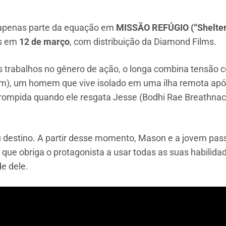
 apenas parte da equação em
MISSÃO REFÚGIO (“Shelter
os em
12 de março
, com distribuição da Diamond Films.
s trabalhos no gênero de ação, o longa combina tensão 
ham), um homem que vive isolado em uma ilha remota ap
errompida quando ele resgata Jesse (Bodhi Rae Breathna
destino. A partir desse momento, Mason e a jovem pass
e obriga o protagonista a usar todas as suas habilidad
e dele.