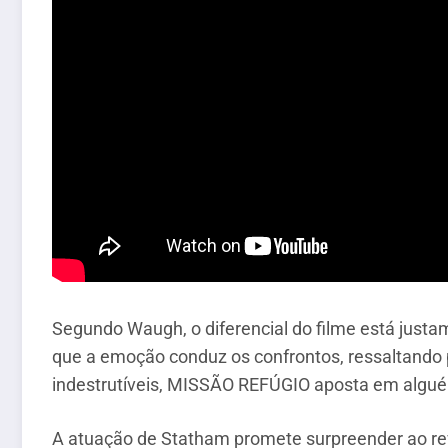
Segundo Waugh, o diferencial do filme está justa
que a emoção conduz os confrontos, ressaltando p
indestrutíveis, MISSÃO REFÚGIO aposta em alguém 
A atuação de Statham promete surpreender ao rev