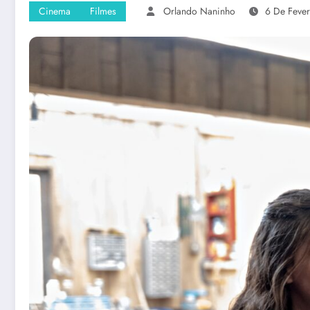
Cinema
Filmes
Orlando Naninho
6 De Feve