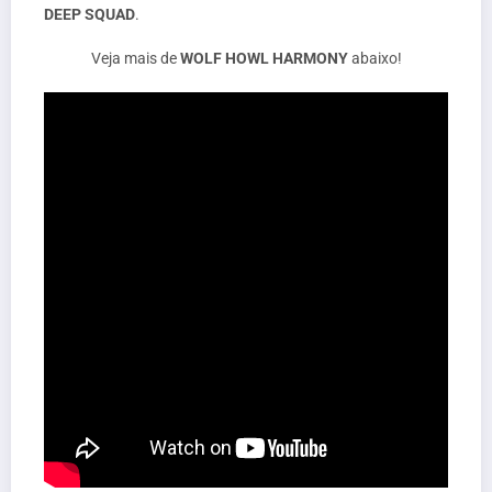
DEEP SQUAD
.
Veja mais de
WOLF HOWL HARMONY
abaixo!