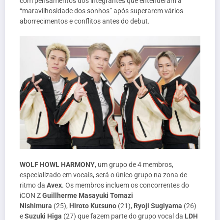
com pensamentos dos integrantes que entenderam a
“maravilhosidade dos sonhos” após superarem vários
aborrecimentos e conflitos antes do debut.
WOLF HOWL HARMONY
, um grupo de 4 membros,
especializado em vocais, será o único grupo na zona de
ritmo da
Avex
. Os membros incluem os concorrentes do
iCON Z
Guillherme Masayuki Tomazi
Nishimura
(25),
Hiroto Kutsuno
(21),
Ryoji Sugiyama
(26)
e
Suzuki Higa
(27) que fazem parte do grupo vocal da
LDH