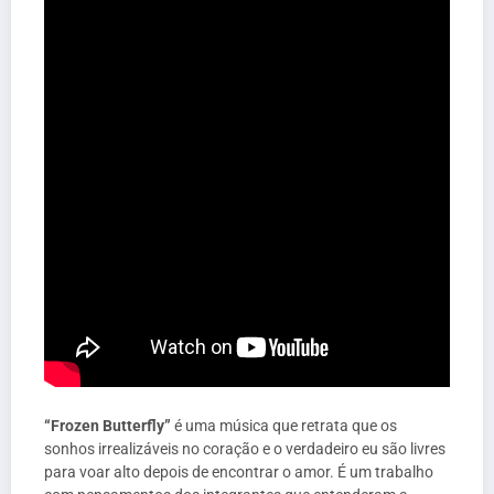
“Frozen Butterfly”
é uma música que retrata que os
sonhos irrealizáveis ​​​​no coração e o verdadeiro eu são livres
para voar alto depois de encontrar o amor. É um trabalho