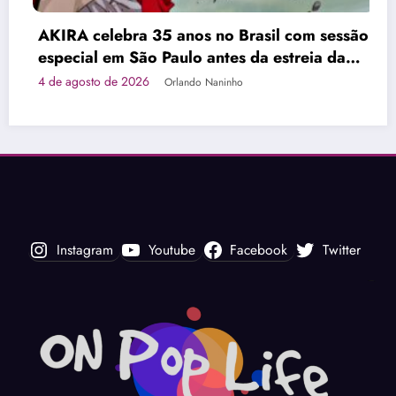
Diamon
 celebra 35 anos no Brasil com sessão
Sorvete
ial em São Paulo antes da estreia da
4 de ago
o em 4K
osto de 2026
Orlando Naninho
Instagram
Youtube
Facebook
Twitter