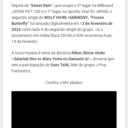
Depois de “
Sweet Rain
“, que ocupa o 3º lugar na Billboard
JAPAN HOT 100 e o 1º lugar no Spotify Viral 50 JAPAN, o
segundo single do
WOLF HOWL HARMONY
,
“Frozen
Butterfly”
foi lançado digitalmente em 1
2 de fevereiro de
2024
como lado A do segundo single do grupo. Já o
lançamento em mídia física CD+BLU-RAY aconteceu hoje,
14 de fevereiro.
A nova música é tema do dorama
Rikon Shinai Otoko
~Salaried Otto to Waru Yome no Damashi Ai
~
, dorama que
tem a participação de
Sato Taiki
, líder do grupo J-Pop
Fantastics.
Confira o MV abaixo!