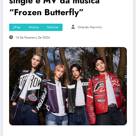
single e MV da música
“Frozen Butterfly”
J-Pop
Música
Notícias
Orlando Naninho
14 De Fevereiro De 2024