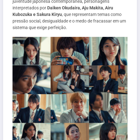
juventude japonesa contemporânea, personagens
interpretados por
Daiken Okudaira, Aju Makita, Airu
Kubozuka e Sakura Kiryu
, que representam temas como
pressão social, desigualdade e o medo de fracassar em um
sistema que exige perfeição.