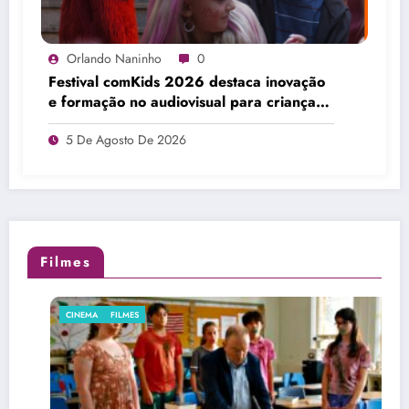
Orlando Naninho
0
Festival comKids 2026 destaca inovação
e formação no audiovisual para crianças
e adolescentes
5 De Agosto De 2026
Filmes
CINEMA
FILMES
F