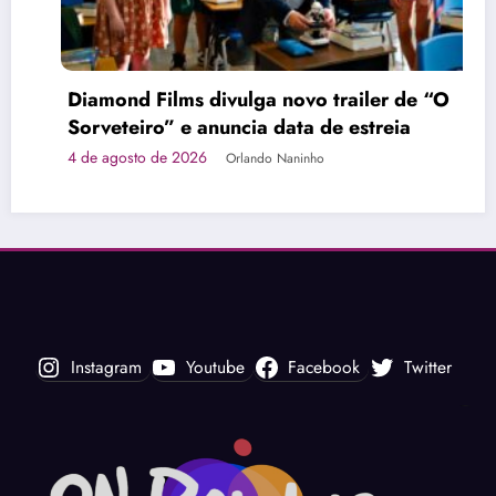
Diamond Films divulga novo trailer de “O
Sorveteiro” e anuncia data de estreia
 de agosto de 2026
Orlando Naninho
Pr
“
r
1 
Instagram
Youtube
Facebook
Twitter