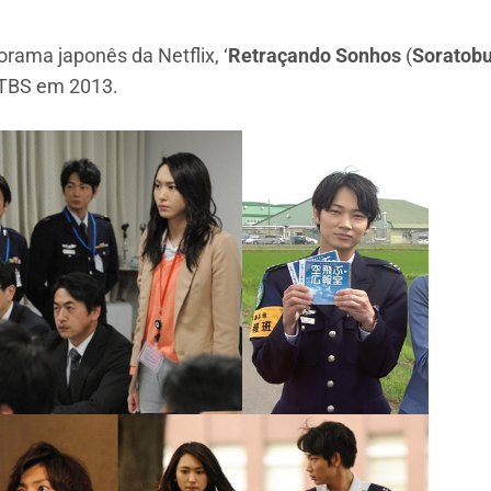
orama japonês da Netflix, ‘
Retraçando Sonhos
(
Soratobu
l TBS em 2013.