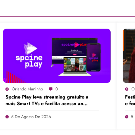
Orlando Naninho
0
O
Spcine Play leva streaming gratuito a
Fest
mais Smart TVs e facilita acesso ao
e fo
cinema brasileiro
e ad
5 De Agosto De 2026
5 