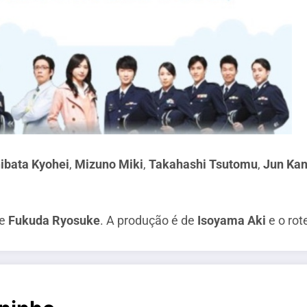
ibata Kyohei
,
Mizuno Miki
,
Takahashi Tsutomu
,
Jun Ka
e
Fukuda Ryosuke
. A produção é de
Isoyama Aki
e o rot