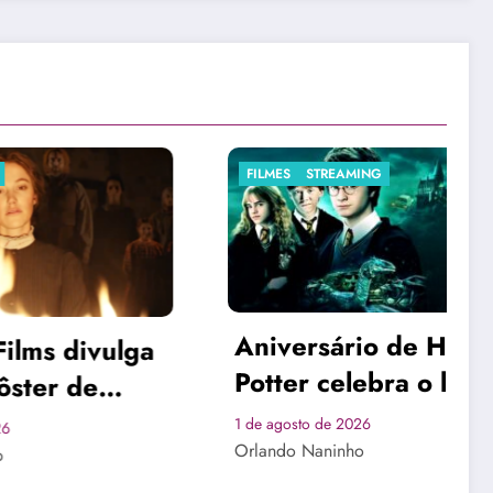
STREAMING
FILMES
STREAMING
rsário de Harry
r celebra o legado
Suspense japon
ruxo que
“Suspect X” ch
to de 2026
uistou gerações
 Naninho
grátis ao JFF Th
1 de agosto de 2026
s
Orlando Naninho