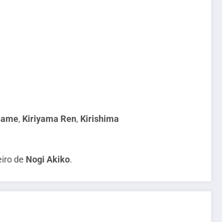
name
,
Kiriyama Ren
,
Kirishima
eiro de
Nogi Akiko
.