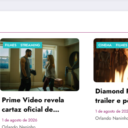
CINEMA
FILMES
FILMES
Anive
Diamond Films divulga
Potte
trailer e pôster de
do b
“Psicopata Vitoriana”,
1 de agos
1 de agosto de 2026
conq
Orlando
estrelado por Maika
Orlando Naninho
de fã