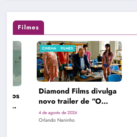
Filmes
FILMES
STREAMING
s divulga
 de “O
Prime Video revela
e anuncia
cartaz oficial de
ia
“Atraídos Pelo Destino”
1 de agosto de 2026
Orlando Naninho