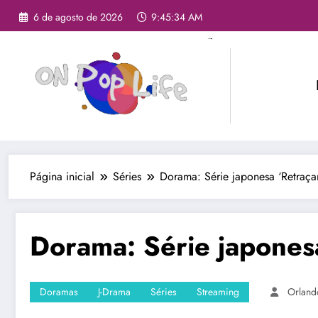
6 de agosto de 2026
9:45:35 AM
Página inicial
Séries
Dorama: Série japonesa ‘Retraçan
Dorama: Série japonesa
Doramas
J-Drama
Séries
Streaming
Orland