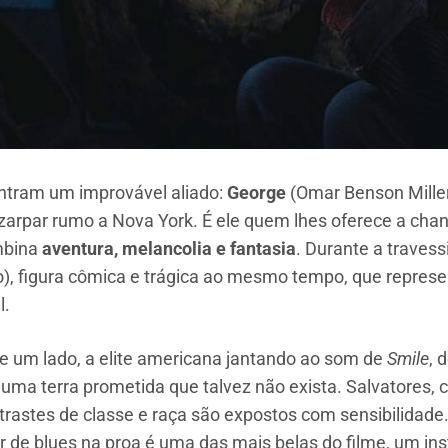
ntram um improvável aliado:
George
(Omar Benson Miller
 zarpar rumo a Nova York. É ele quem lhes oferece a ch
mbina
aventura, melancolia e fantasia
. Durante a travess
o), figura cômica e trágica ao mesmo tempo, que represe
l.
 um lado, a elite americana jantando ao som de
Smile
, 
uma terra prometida que talvez não exista. Salvatores, c
rastes de classe e raça são expostos com sensibilidade
e blues na proa é uma das mais belas do filme, um ins