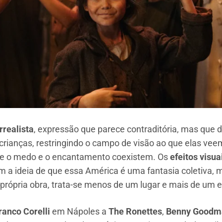
rrealista
, expressão que parece contraditória, mas que de
crianças, restringindo o campo de visão ao que elas v
nde o medo e o encantamento coexistem. Os
efeitos visua
am a ideia de que essa América é uma fantasia coletiva, 
rópria obra, trata-se menos de um lugar e mais de um es
ranco Corelli
em Nápoles a
The Ronettes
,
Benny Goodm