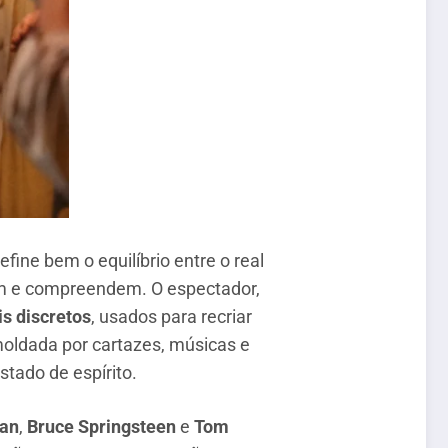
fine bem o equilíbrio entre o real
eem e compreendem. O espectador,
is discretos
, usados para recriar
moldada por cartazes, músicas e
tado de espírito.
an
,
Bruce Springsteen
e
Tom