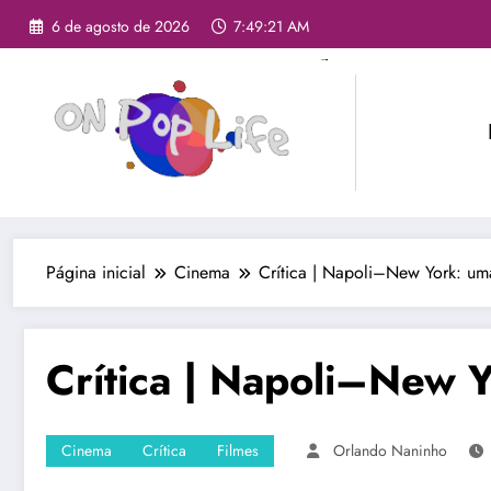
6 de agosto de 2026
7:49:23 AM
Página inicial
Cinema
Crítica | Napoli–New York: uma
Crítica | Napoli–New Y
Cinema
Crítica
Filmes
Orlando Naninho