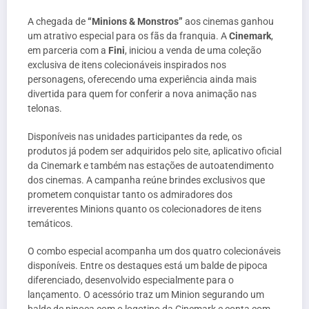
A chegada de
“Minions & Monstros”
aos cinemas ganhou
um atrativo especial para os fãs da franquia. A
Cinemark
,
em parceria com a
Fini
, iniciou a venda de uma coleção
exclusiva de itens colecionáveis inspirados nos
personagens, oferecendo uma experiência ainda mais
divertida para quem for conferir a nova animação nas
telonas.
Disponíveis nas unidades participantes da rede, os
produtos já podem ser adquiridos pelo site, aplicativo oficial
da Cinemark e também nas estações de autoatendimento
dos cinemas. A campanha reúne brindes exclusivos que
prometem conquistar tanto os admiradores dos
irreverentes Minions quanto os colecionadores de itens
temáticos.
O combo especial acompanha um dos quatro colecionáveis
disponíveis. Entre os destaques está um balde de pipoca
diferenciado, desenvolvido especialmente para o
lançamento. O acessório traz um Minion segurando um
balde de pipoca com o logotipo da Cinemark e conta com