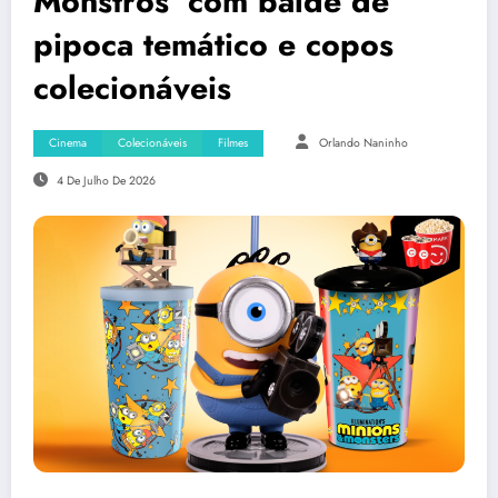
Monstros’ com balde de
pipoca temático e copos
colecionáveis
Cinema
Colecionáveis
Filmes
Orlando Naninho
4 De Julho De 2026