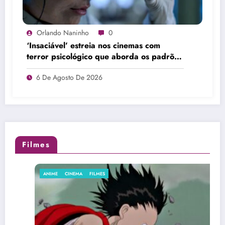
Orlando Naninho
0
‘Insaciável’ estreia nos cinemas com
terror psicológico que aborda os padrões
de beleza
6 De Agosto De 2026
Filmes
ANIME
CINEMA
FILMES