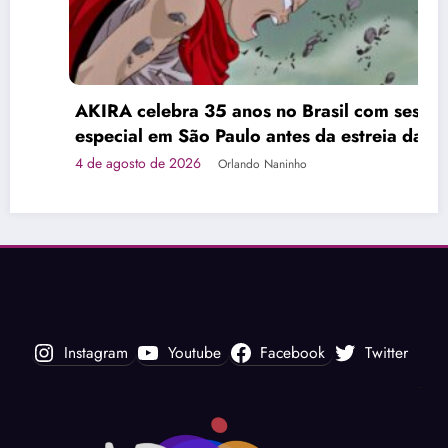
AKIRA celebra 35 anos no Brasil com sessão
especial em São Paulo antes da estreia da
versão em 4K
4 de agosto de 2026
Orlando Naninho
Instagram
Youtube
Facebook
Twitter