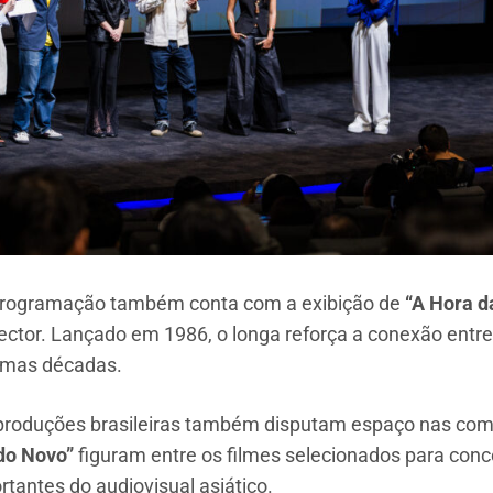
a programação também conta com a exibição de
“A Hora d
ctor. Lançado em 1986, o longa reforça a conexão entre 
timas décadas.
roduções brasileiras também disputam espaço nas compet
do Novo”
figuram entre os filmes selecionados para conc
tantes do audiovisual asiático.