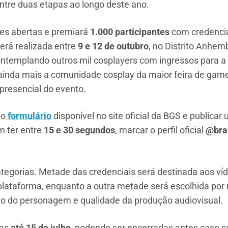
 entre duas etapas ao longo deste ano.
ões abertas e premiará
1.000 participantes
com credencia
erá realizada entre
9 e 12 de outubro
, no Distrito Anhe
ntemplando outros mil cosplayers com ingressos para a 
 ainda mais a comunidade cosplay da maior feira de ga
 presencial do evento.
 o
formulário
disponível no site oficial da BGS e publicar
m ter entre
15 e 30 segundos
, marcar o perfil oficial
@bra
tegorias. Metade das credenciais será destinada aos v
lataforma, enquanto a outra metade será escolhida por um
ção do personagem e qualidade da produção audiovisual.
tas
até 15 de julho
, podendo ser encerradas antes caso se