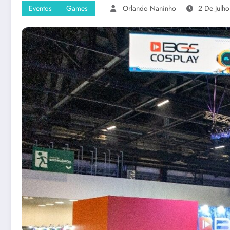
Eventos
Games
Orlando Naninho
2 De Julh