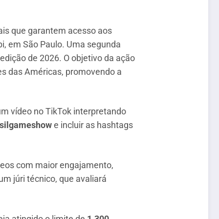
is que garantem acesso aos
mbi, em São Paulo. Uma segunda
edição de 2026. O objetivo da ação
mes das Américas, promovendo a
 um vídeo no TikTok interpretando
silgameshow
e incluir as hashtags
ídeos com maior engajamento,
 júri técnico, que avaliará
ja atingido o limite de
1.300