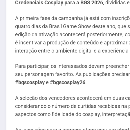
Credenciais Cosplay para a BGS 2026
, divididas
A primeira fase da campanha já está com inscriç
quatro dias da Brasil Game Show deste ano, que s
edição da ativação acontecerá posteriormente, co
é incentivar a produção de conteúdo e aproximar
interação entre o ambiente digital e a experiência
Para participar, os interessados devem preencher
seu personagem favorito. As publicações precisa
#bgscosplay
e
#bgscosplay26
.
A seleção dos vencedores acontecerá em duas ca
considerando o número de curtidas recebidas na p
aspectos como fidelidade do cosplay, interpreta
As inscrições para a primeira etapa seguem aber